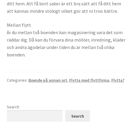
ditt hem. Att få bort saker är ett bra sätt att få ditt hem
att kännas mindre stökigt vilket gör att ni trivs bättre.
Mellan flytt
Är du mellan två boenden kan magasinering vara det som
räddar dig. Då kan du förvara dina möbler, inredning, kläder
och andra ägodelar under tiden du är mellan två olika
boenden.
Categories:
Boende på annan ort
,
Flytta med flyttfirma
,
Flytta?
Search
Search