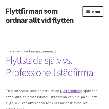
Flyttfirman som
Skip
Skip
Menu
to
to
ordnar allt vid flytten
navigation
content
Home
Hur mycket tjänar man på att göra hemsidor?
Posted on
by
—
Leave a comment
Flyttstäda själv vs.
Måste man anlita flyttstädning? Att väga fördelarna och
nackdelarna
Professionell städfirma
Packa smart: råd från professionella inom flyttbranschen
Vad kostar det att flytta möbler?
En jämförelse mellan att utföra
flyttstädning
själv och
att anlita en professionell städfirma kan hjälpa till att
Vad ska man packa kläder i till flytt?
avgöra vilket alternativ som passar bäst för olika