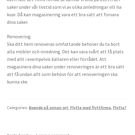
saker under vår livstid som vi av olika anledningar vill ha
kvar. Då kan magasinering vara ett bra sätt att förvara
dina saker.
Renovering
Ska ditt hem renoveras omfattande behöver du ta bort
alla möbler och inredning. Det kan vara svårt att få plats
med allt i exempelvis källaren eller förrådet. Att
magasinera dina saker under renoveringen är ett bra sätt
att få undan allt som behövs för att renoveringen ska
kunna ske.
Categories:
Boende på annan ort
,
Flytta med flyttfirma
,
Flytta?