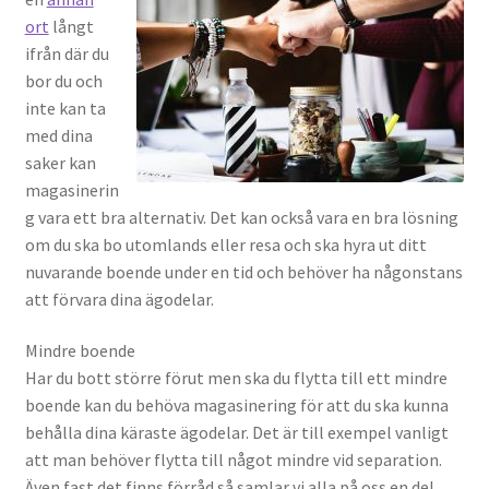
ort
långt
ifrån där du
bor du och
inte kan ta
med dina
saker kan
magasinerin
g vara ett bra alternativ. Det kan också vara en bra lösning
om du ska bo utomlands eller resa och ska hyra ut ditt
nuvarande boende under en tid och behöver ha någonstans
att förvara dina ägodelar.
Mindre boende
Har du bott större förut men ska du flytta till ett mindre
boende kan du behöva magasinering för att du ska kunna
behålla dina käraste ägodelar. Det är till exempel vanligt
att man behöver flytta till något mindre vid separation.
Även fast det finns förråd så samlar vi alla på oss en del